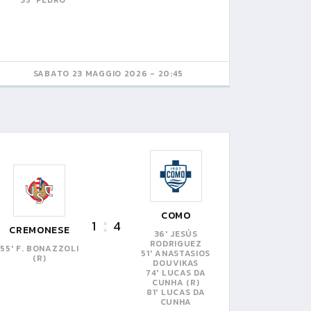
35' PEDRO
SABATO 23 MAGGIO 2026 - 20:45
COMO
1
4
CREMONESE
36' JESÚS
RODRIGUEZ
55' F. BONAZZOLI
51' ANASTASIOS
(R)
DOUVIKAS
74' LUCAS DA
CUNHA (R)
81' LUCAS DA
CUNHA