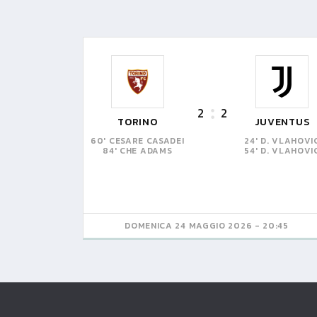
2
2
TORINO
JUVENTUS
60' CESARE CASADEI
24' D. VLAHOVI
84' CHE ADAMS
54' D. VLAHOVI
DOMENICA 24 MAGGIO 2026 - 20:45