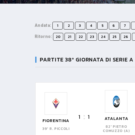
Andata:
1
2
3
4
5
6
7
Ritorno:
20
21
22
23
24
25
26
PARTITE 38ª GIORNATA DI SERIE A
1
1
ATALANTA
FIORENTINA
82' PIETRO
39' R. PICCOLI
COMUZZO (A)