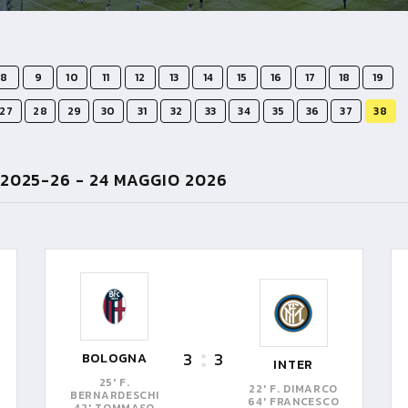
8
9
10
11
12
13
14
15
16
17
18
19
27
28
29
30
31
32
33
34
35
36
37
38
 2025-26 -
24 MAGGIO 2026
3
3
BOLOGNA
INTER
25' F.
22' F. DIMARCO
BERNARDESCHI
64' FRANCESCO