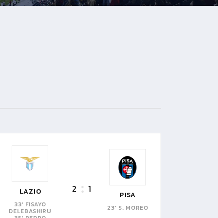
2
1
LAZIO
PISA
33' FISAYO
23' S. MOREO
DELEBASHIRU