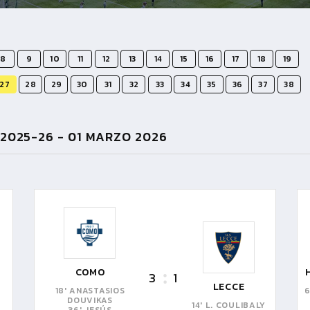
8
9
10
11
12
13
14
15
16
17
18
19
27
28
29
30
31
32
33
34
35
36
37
38
 2025-26 -
01 MARZO 2026
COMO
3
1
LECCE
18' ANASTASIOS
6
DOUVIKAS
14' L. COULIBALY