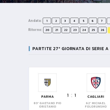
Andata:
1
2
3
4
5
6
7
Ritorno:
20
21
22
23
24
25
26
PARTITE 27ª GIORNATA DI SERIE A
1
1
PARMA
CAGLIARI
83' GAETANO PIO
62' MICHAEL
ORISTANIO
FOLORUNSHO