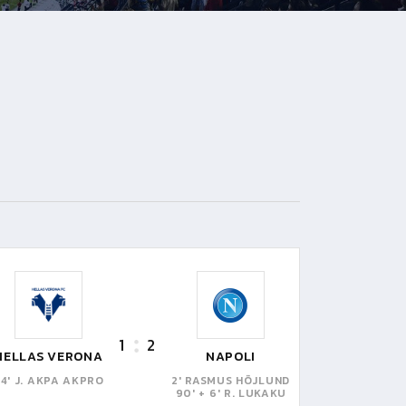
1
2
HELLAS VERONA
NAPOLI
4' J. AKPA AKPRO
2' RASMUS HÖJLUND
90' + 6' R. LUKAKU