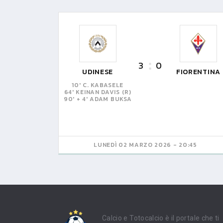
3
0
UDINESE
FIORENTINA
10' C. KABASELE
64' KEINAN DAVIS (R)
90' + 4' ADAM BUKSA
LUNEDÌ 02 MARZO 2026 - 20:45
Calcio e Totocalcio è il portale che ti