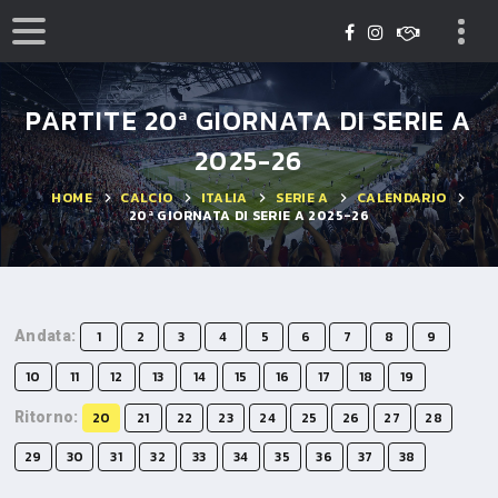
PARTITE 20ª GIORNATA DI SERIE A
2025-26
HOME
CALCIO
ITALIA
SERIE A
CALENDARIO
20ª GIORNATA DI SERIE A 2025-26
Andata:
1
2
3
4
5
6
7
8
9
10
11
12
13
14
15
16
17
18
19
Ritorno:
20
21
22
23
24
25
26
27
28
29
30
31
32
33
34
35
36
37
38