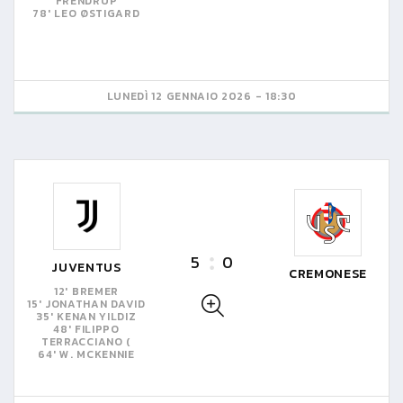
FRENDRUP
78' LEO ØSTIGARD
LUNEDÌ 12 GENNAIO 2026 - 18:30
5
0
JUVENTUS
CREMONESE
12' BREMER
15' JONATHAN DAVID
35' KENAN YILDIZ
48' FILIPPO
TERRACCIANO (
64' W. MCKENNIE