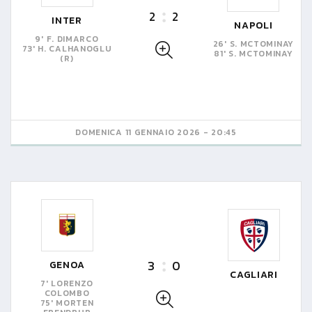
2
2
INTER
NAPOLI
9' F. DIMARCO
26' S. MCTOMINAY
73' H. CALHANOGLU
81' S. MCTOMINAY
(R)
DOMENICA 11 GENNAIO 2026 - 20:45
3
0
GENOA
CAGLIARI
7' LORENZO
COLOMBO
75' MORTEN